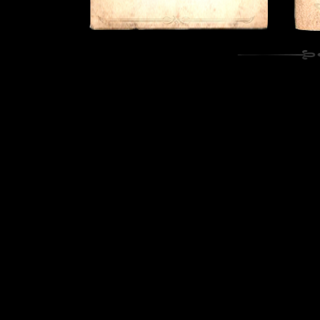
003
1
999