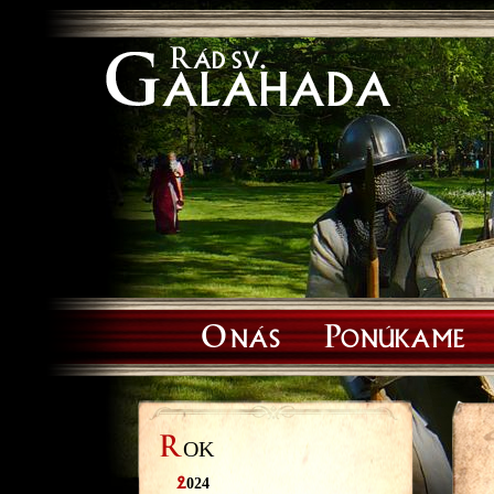
O nás
Ponúkame
R
OK
2
024