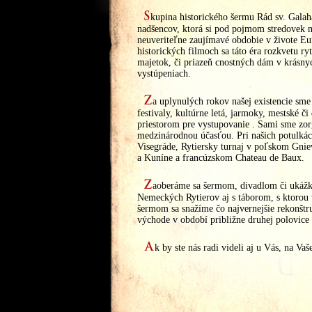
S
kupina historického šermu Rád sv. Galah
nadšencov, ktorá si pod pojmom stredovek n
neuveriteľne zaujímavé obdobie v živote Eur
historických filmoch sa táto éra rozkvetu ry
majetok, či priazeň cnostných dám v krásny
vystúpeniach.
Z
a uplynulých rokov našej existencie sm
festivaly, kultúrne letá, jarmoky, mestské č
priestorom pre vystupovanie
. Sami sme zor
medzinárodnou účasťou. Pri našich potulkác
Visegráde, Rytiersky turnaj v poľskom Gni
a Kuníne a francúzskom Chateau de Baux.
Z
aoberáme sa šermom, divadlom či ukážka
Nemeckých Rytierov aj s táborom, s ktorou
šermom sa snažíme čo najvernejšie rekonštru
východe v období približne druhej polovice 
A
k by ste nás radi videli aj u Vás, na Vaš