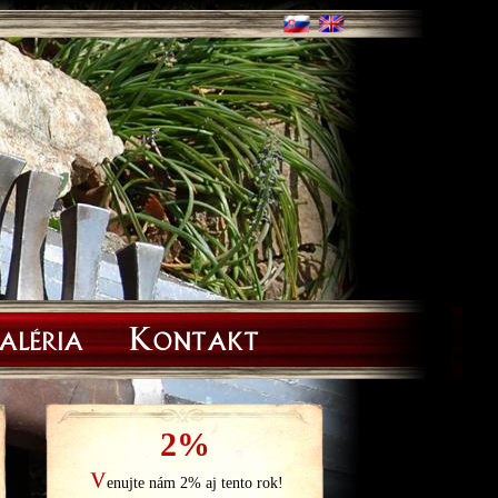
aléria
Kontakt
2%
V
enujte nám 2% aj tento rok!