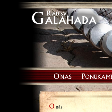
O nás
Ponúkam
O
nás