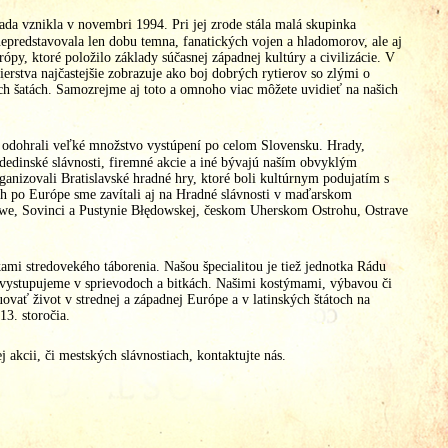
ada vznikla v novembri 1994. Pri jej zrode stála malá skupinka
epredstavovala len dobu temna, fanatických vojen a hladomorov, ale aj
ópy, ktoré položilo základy súčasnej západnej kultúry a civilizácie. V
tierstva najčastejšie zobrazuje ako boj dobrých rytierov so zlými o
ch šatách. Samozrejme aj toto a omnoho viac môžete uvidieť na našich
e odohrali veľké množstvo vystúpení po celom Slovensku. Hrady,
i dedinské slávnosti, firemné akcie a iné bývajú naším obvyklým
ganizovali Bratislavské hradné hry, ktoré boli kultúrnym podujatím s
h po Európe sme zavítali aj na Hradné slávnosti v maďarskom
ewe, Sovinci a Pustynie Błędowskej, českom Uherskom Ostrohu, Ostrave
mi stredovekého táborenia. Našou špecialitou je tiež jednotka Rádu
 vystupujeme v sprievodoch a bitkách. Našimi kostýmami, výbavou či
ovať život v strednej a západnej Európe a v latinských štátoch na
13. storočia.
ej akcii, či mestských slávnostiach, kontaktujte nás.