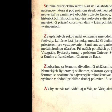
S
kupina historického šermu Rád sv. Galahada vz
nadšencov, ktorá si pod pojmom stredovek nepreds
neuveriteľne zaujímavé obdobie v živote Európy, k
historických filmoch sa táto éra rozkvetu rytierst
majetok, či priazeň cnostných dám v krásnych ša
vystúpeniach.
Z
a uplynulých rokov našej existencie sme odo
festivaly, kultúrne letá, jarmoky, mestské či ded
priestorom pre vystupovanie
. Sami sme zorganizo
medzinárodnou účasťou. Pri našich potulkách po 
Visegráde, Rytiersky turnaj v poľskom Gniewe, 
a Kuníne a francúzskom Chateau de Baux.
Z
aoberáme sa šermom, divadlom či ukážkami str
Nemeckých Rytierov aj s táborom, s ktorou vystu
šermom sa snažíme čo najvernejšie rekonštruovať ž
východe v období približne druhej polovice 13. st
A
k by ste nás radi videli aj u Vás, na Vašej akc