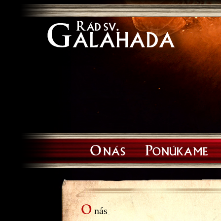
O nás
Ponúkame
O
nás